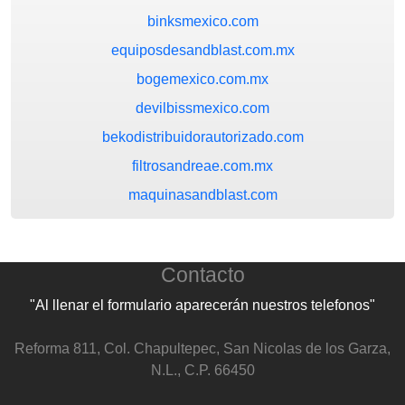
binksmexico.com
equiposdesandblast.com.mx
bogemexico.com.mx
devilbissmexico.com
bekodistribuidorautorizado.com
filtrosandreae.com.mx
maquinasandblast.com
Contacto
"Al llenar el formulario aparecerán nuestros telefonos"
Reforma 811, Col. Chapultepec, San Nicolas de los Garza,
N.L., C.P. 66450