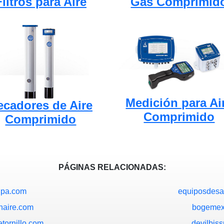
Gas Comprimid
Filtros para Aire
Medición para Ai
ecadores de Aire
Comprimido
Comprimido
PÁGINAS RELACIONADAS:
ipa.com
equiposdesa
naire.com
bogemex
tornillo.com
devilbis