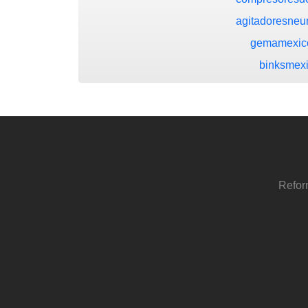
agitadoresneu
gemamexic
binksmex
Refor