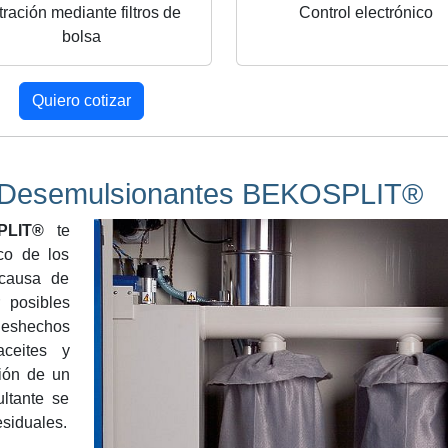
ltración mediante filtros de
Control electrónico
bolsa
Quiero cotizar
as Desemulsionantes BEKOSPLIT®
PLIT®
te
co de los
 causa de
 posibles
deshechos
ceites y
ión de un
ltante se
esiduales.