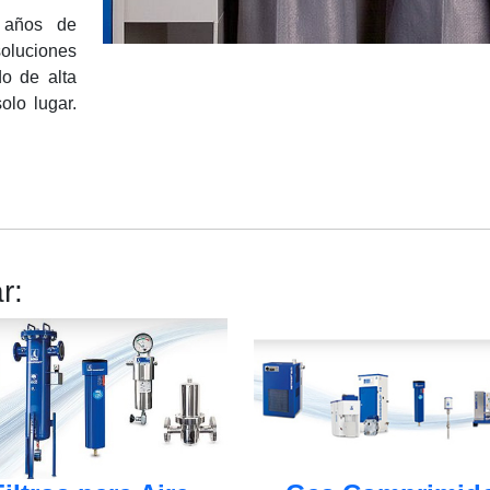
años de
oluciones
do de alta
olo lugar.
r: