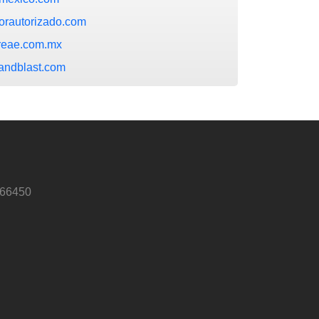
dorautorizado.com
dreae.com.mx
andblast.com
 66450