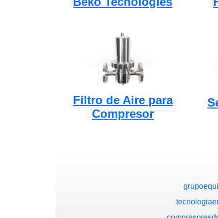
Beko Tecnologies
Filtro de Aire para
S
Compresor
grupoequ
tecnologiae
compresoresde