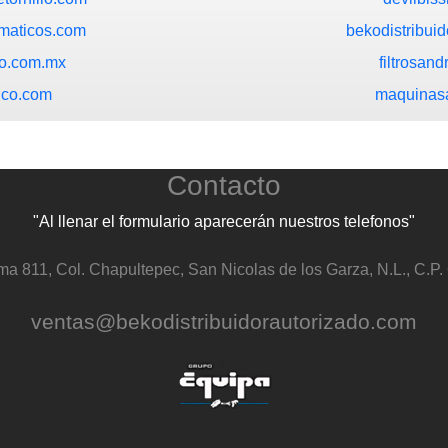
maticos.com
bekodistribui
o.com.mx
filtrosan
ico.com
maquinas
Contacto
"Al llenar el formulario aparecerán nuestros telefonos"
ma 811, Col. Chapultepec, San Nicolas de los Garza, N.L., C.P.
ventas@bekodistribuidorautorizado.com