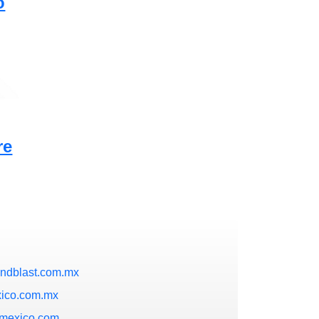
o
re
ndblast.com.mx
ico.com.mx
smexico.com