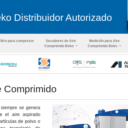
ko Distribuidor Autorizado
Filtro para compresor
Secadores de Aire
Medición para Aire
Comprimido Beko
Comprimido Beko
e Comprimido
 siempre se genera
 el aire aspirado
rtículas de polvo o