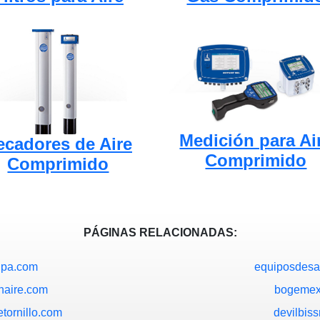
Medición para Ai
ecadores de Aire
Comprimido
Comprimido
PÁGINAS RELACIONADAS:
ipa.com
equiposdesa
naire.com
bogemex
tornillo.com
devilbis