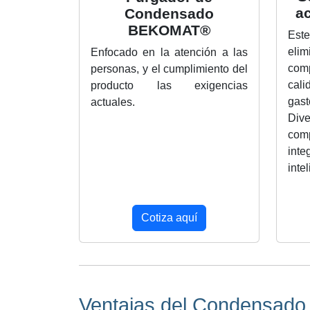
a
Condensado
BEKOMAT®
Est
elim
Enfocado en la atención a las
com
personas, y el cumplimiento del
cal
producto las exigencias
gast
actuales.
Div
com
int
inte
Cotiza aquí
Ventajas del Condensado