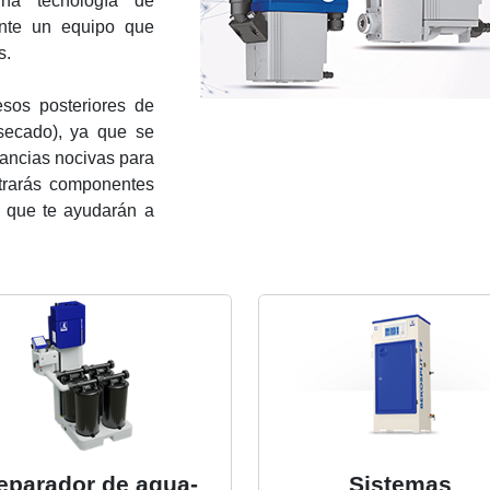
una tecnología de
nte un equipo que
s.
esos posteriores de
 secado), ya que se
ancias nocivas para
rarás componentes
, que te ayudarán a
eparador de agua-
Sistemas