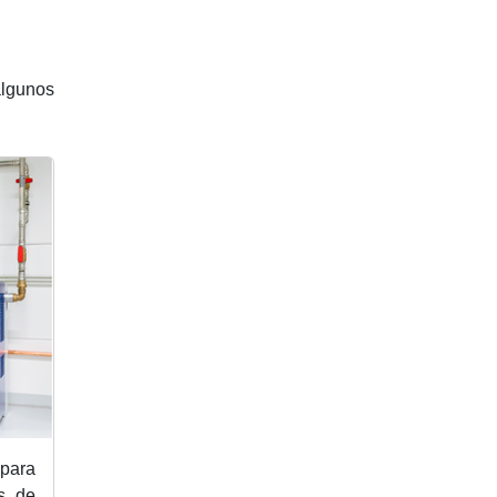
lgunos
para
s de